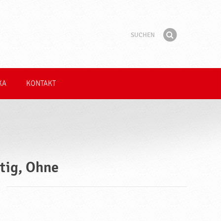
Suchen
Suchbegriff
Finden
KA
KONTAKT
tig, Ohne