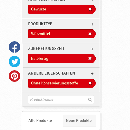
Gewürze
PRODUKTTYP
Würzmittel
ZUBEREITUNGSZEIT
halbfertig
ANDERE EIGENSCHAFTEN
Ohne Konservierungsstoffe
F
i
n
d
e
Alle Produkte
Neue Produkte
n