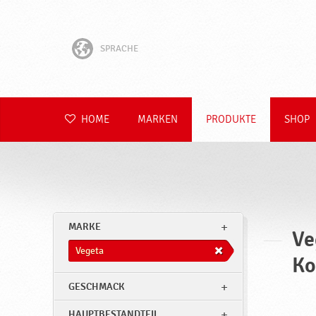
SPRACHE
English
Hrvatski
HOME
MARKEN
PRODUKTE
SHOP
Slovenščina
Čeština
Slovenčina
MARKE
Ve
Polski
Vegeta
Ko
Română
GESCHMACK
HAUPTBESTANDTEIL