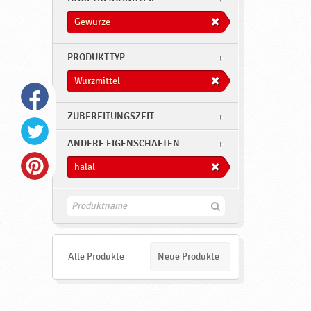
Gewürze
PRODUKTTYP
Würzmittel
ZUBEREITUNGSZEIT
ANDERE EIGENSCHAFTEN
halal
F
i
n
d
e
Alle Produkte
Neue Produkte
n