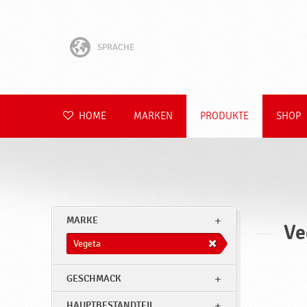
SPRACHE
English
Hrvatski
HOME
MARKEN
PRODUKTE
SHOP
Slovenščina
Čeština
Slovenčina
MARKE
Ve
Polski
Vegeta
Română
GESCHMACK
HAUPTBESTANDTEIL