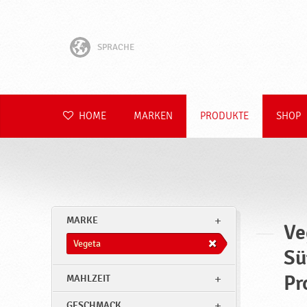
SPRACHE
English
Hrvatski
HOME
MARKEN
PRODUKTE
SHOP
Slovenščina
Čeština
Slovenčina
MARKE
Ve
Polski
Vegeta
Sü
Română
Pr
MAHLZEIT
GESCHMACK