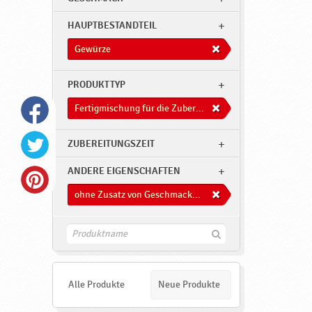
HAUPTBESTANDTEIL
Gewürze
PRODUKTTYP
Fertigmischung für die Zuberitung von Süßwaren
ZUBEREITUNGSZEIT
ANDERE EIGENSCHAFTEN
ohne Zusatz von Geschmacksverstärkern
F
i
n
d
e
Alle Produkte
Neue Produkte
n