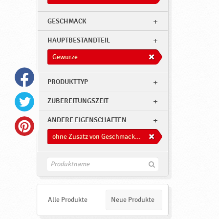
GESCHMACK
HAUPTBESTANDTEIL
Gewürze
PRODUKTTYP
ZUBEREITUNGSZEIT
ANDERE EIGENSCHAFTEN
ohne Zusatz von Geschmacksverstärkern
F
i
n
d
e
Alle Produkte
Neue Produkte
n