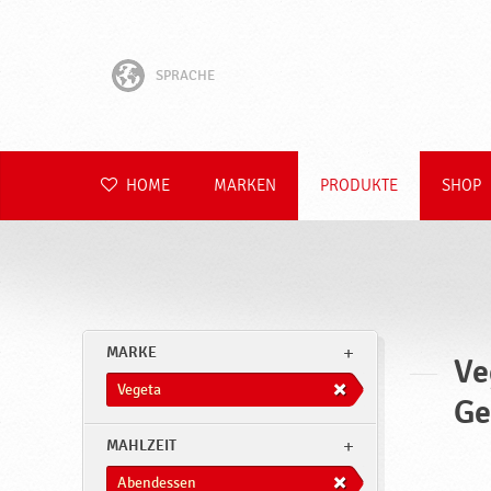
SPRACHE
English
Hrvatski
HOME
MARKEN
PRODUKTE
SHOP
Slovenščina
Čeština
Slovenčina
MARKE
Ve
Polski
Vegeta
Ge
Română
MAHLZEIT
Abendessen