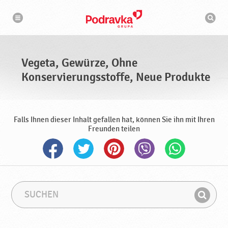
N
S
a
u
v
c
i
g
h
a
m
t
a
i
s
o
Vegeta, Gewürze, Ohne
n
c
h
Konservierungsstoffe, Neue Produkte
i
n
e
Falls Ihnen dieser Inhalt gefallen hat, können Sie ihn mit Ihren
Freunden teilen
S
S
u
u
F
c
c
i
h
h