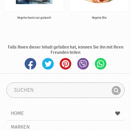
Vegeta basis zur gulasch
Vegeta Bio
Falls Ihnen dieser Inhalt gefallen hat, können Sie ihn mit Ihren
Freunden teilen
S
S
u
u
F
c
c
i
h
h
e
b
n
HOME
n
e
d
g
e
r
MARKEN
n