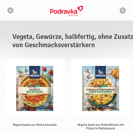
N
S
a
u
v
c
i
g
h
a
m
t
a
i
s
o
Vegeta, Gewürze, halbfertig, ohne Zusat
n
c
h
von Geschmacksverstärkern
i
n
e
Vegeta basis zur Pasta Asciutta
Vegeta basis zur Putenfleisch mit
Pilzen in Rahmsauce