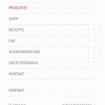
i
f
PRODUKTE
f
SHOP
REZEPTE
F&E
VERANTWORTUNG
ÜBER PODRAVKA
KONTAKT
KONTAKT