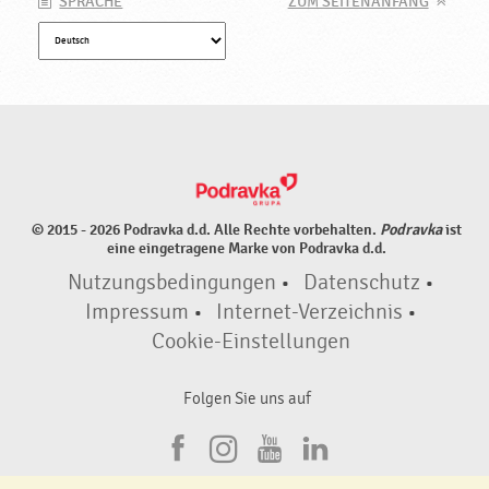
SPRACHE
ZUM SEITENANFANG
© 2015 - 2026 Podravka d.d. Alle Rechte vorbehalten.
Podravka
ist
eine eingetragene Marke von Podravka d.d.
Nutzungsbedingungen
•
Datenschutz
•
Impressum
•
Internet-Verzeichnis
•
Cookie-Einstellungen
Folgen Sie uns auf
F
I
Y
L
a
n
o
i