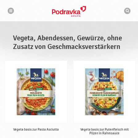
N
S
a
u
v
c
i
g
h
a
m
t
a
i
s
o
Vegeta, Abendessen, Gewürze, ohne
n
c
h
Zusatz von Geschmacksverstärkern
i
n
e
Vegeta basis zur Pasta Asciutta
Vegeta basis zur Putenfleisch mit
Pilzen in Rahmsauce