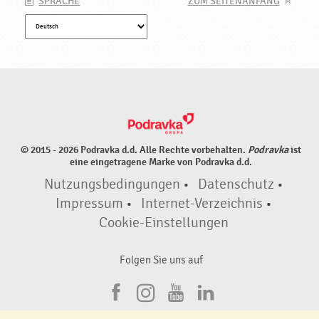
SPRACHE
ZUM SEITENANFANG
© 2015 - 2026 Podravka d.d. Alle Rechte vorbehalten.
Podravka
ist
eine eingetragene Marke von Podravka d.d.
Nutzungsbedingungen
•
Datenschutz
•
Impressum
•
Internet-Verzeichnis
•
Cookie-Einstellungen
Folgen Sie uns auf
F
I
Y
L
a
n
o
i