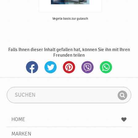
Vegeta basis zur gulasch
Falls Ihnen dieser Inhalt gefallen hat, können Sie ihn mit Ihren
Freunden teilen
S
S
u
u
F
c
c
i
h
h
e
b
n
HOME
n
e
d
g
e
r
MARKEN
n