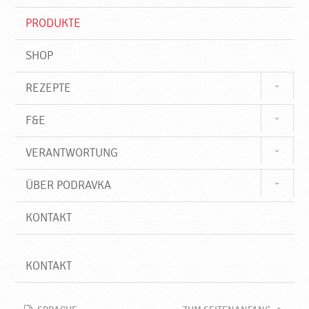
i
f
PRODUKTE
f
SHOP
REZEPTE
F&E
VERANTWORTUNG
ÜBER PODRAVKA
KONTAKT
KONTAKT