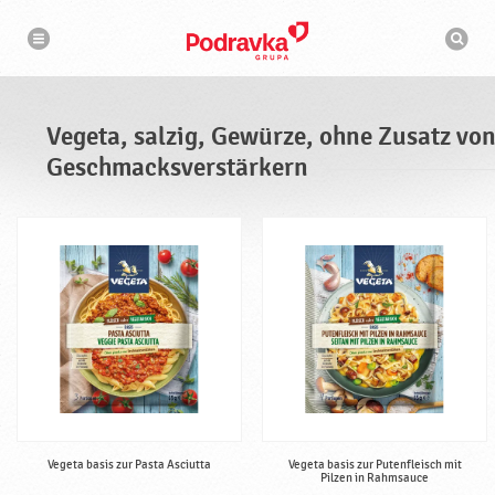
N
S
a
u
v
c
i
g
h
a
m
t
a
i
s
o
Vegeta, salzig, Gewürze, ohne Zusatz vo
n
c
h
Geschmacksverstärkern
i
n
e
Vegeta basis zur Pasta Asciutta
Vegeta basis zur Putenfleisch mit
Pilzen in Rahmsauce