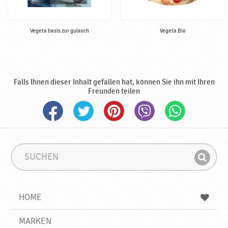
Vegeta basis zur gulasch
Vegeta Bio
Falls Ihnen dieser Inhalt gefallen hat, können Sie ihn mit Ihren
Freunden teilen
S
S
u
u
F
c
c
i
h
h
e
b
n
HOME
n
e
d
g
e
r
MARKEN
n