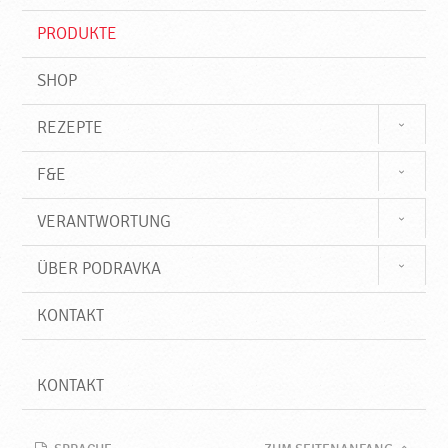
i
f
PRODUKTE
f
SHOP
REZEPTE
F&E
VERANTWORTUNG
ÜBER PODRAVKA
KONTAKT
KONTAKT