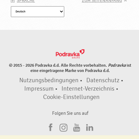
SPRACHE
ZUM SEITENANFANG
© 2015 - 2026 Podravka d.d. Alle Rechte vorbehalten.
Podravka
ist
eine eingetragene Marke von Podravka d.d.
Nutzungsbedingungen
•
Datenschutz
•
Impressum
•
Internet-Verzeichnis
•
Cookie-Einstellungen
Folgen Sie uns auf
F
I
Y
L
a
n
o
i