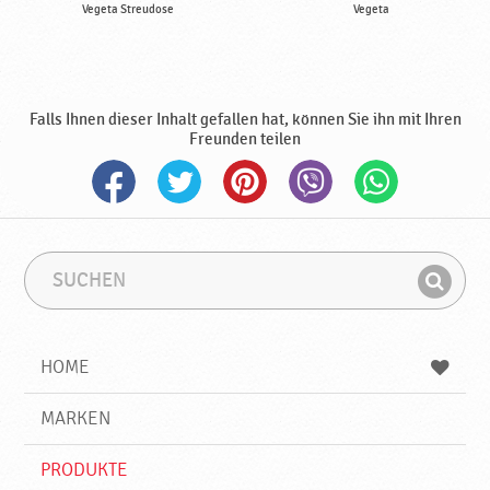
Vegeta Streudose
Vegeta
Falls Ihnen dieser Inhalt gefallen hat, können Sie ihn mit Ihren
Freunden teilen
S
S
u
u
F
c
c
i
h
h
e
b
n
HOME
n
e
d
g
e
r
MARKEN
n
i
f
PRODUKTE
f