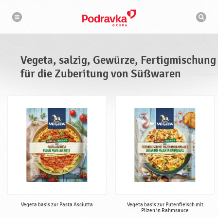
N
S
a
u
v
c
i
g
h
a
m
t
a
i
s
o
Vegeta, salzig, Gewürze, Fertigmischung
n
c
h
für die Zuberitung von Süßwaren
i
n
e
Vegeta basis zur Pasta Asciutta
Vegeta basis zur Putenfleisch mit
Pilzen in Rahmsauce