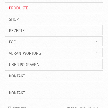
i
f
PRODUKTE
f
SHOP
REZEPTE
F&E
VERANTWORTUNG
ÜBER PODRAVKA
KONTAKT
KONTAKT