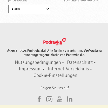
SPRACHE
ZUM SEITENANFANG
© 2015 - 2026 Podravka d.d. Alle Rechte vorbehalten.
Podravka
ist
eine eingetragene Marke von Podravka d.d.
Nutzungsbedingungen
•
Datenschutz
•
Impressum
•
Internet-Verzeichnis
•
Cookie-Einstellungen
Folgen Sie uns auf
F
I
Y
L
a
n
o
i