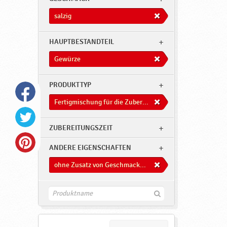
salzig
HAUPTBESTANDTEIL
Gewürze
PRODUKTTYP
Fertigmischung für die Zuberitung von Süßwaren
ZUBEREITUNGSZEIT
ANDERE EIGENSCHAFTEN
ohne Zusatz von Geschmacksverstärkern
F
i
n
d