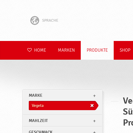
SPRACHE
English
Hrvatski
HOME
MARKEN
PRODUKTE
SHOP
Slovenščina
Čeština
Slovenčina
MARKE
Ve
Polski
Vegeta
Sü
Română
Pr
MAHLZEIT
GESCHMACK