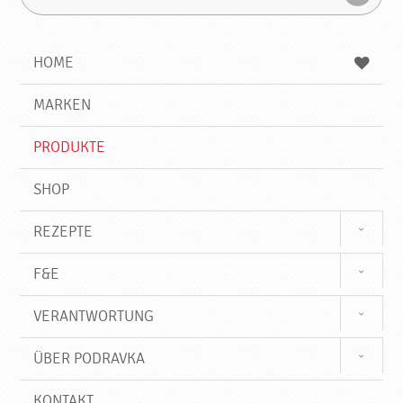
u
u
F
c
c
i
h
h
e
b
n
HOME
n
e
d
g
e
r
MARKEN
n
i
f
PRODUKTE
f
SHOP
REZEPTE
F&E
VERANTWORTUNG
ÜBER PODRAVKA
KONTAKT