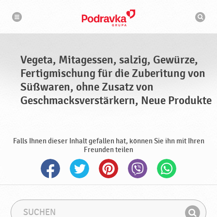
N
S
a
u
v
c
i
g
h
a
m
t
a
i
s
o
Vegeta, Mitagessen, salzig, Gewürze,
n
c
h
Fertigmischung für die Zuberitung von
i
n
Süßwaren, ohne Zusatz von
e
Geschmacksverstärkern, Neue Produkte
Falls Ihnen dieser Inhalt gefallen hat, können Sie ihn mit Ihren
Freunden teilen
S
S