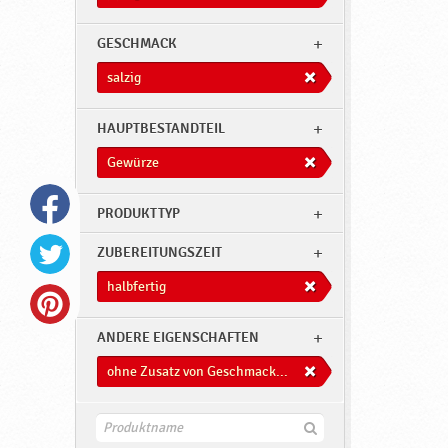
GESCHMACK
salzig
HAUPTBESTANDTEIL
Gewürze
PRODUKTTYP
ZUBEREITUNGSZEIT
halbfertig
ANDERE EIGENSCHAFTEN
ohne Zusatz von Geschmacksverstärkern
F
i