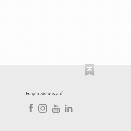
Folgen Sie uns auf
I
F
n
Y
L