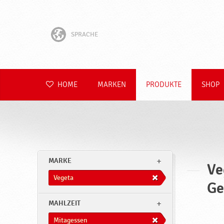
SPRACHE
English
Hrvatski
HOME
MARKEN
PRODUKTE
SHOP
Slovenščina
Čeština
Slovenčina
MARKE
Ve
Polski
Vegeta
Ge
Română
MAHLZEIT
Mitagessen