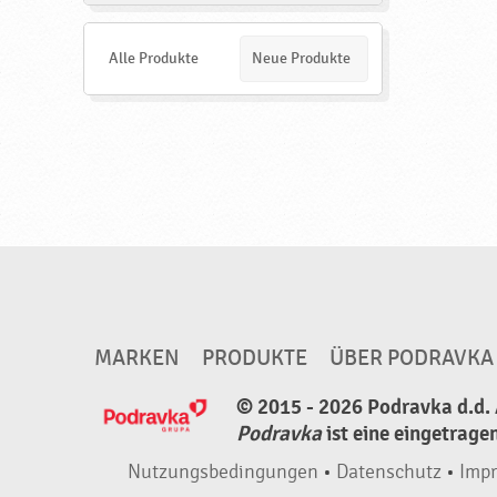
n
d
e
Alle Produkte
Neue Produkte
n
MARKEN
PRODUKTE
ÜBER PODRAVKA
© 2015 - 2026 Podravka d.d. 
Podravka
ist eine eingetrage
Nutzungsbedingungen
•
Datenschutz
•
Imp