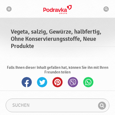
N
S
a
u
v
c
i
g
h
a
m
t
a
i
s
o
Vegeta, salzig, Gewürze, halbfertig,
n
c
h
Ohne Konservierungsstoffe, Neue
i
n
Produkte
e
Falls Ihnen dieser Inhalt gefallen hat, können Sie ihn mit Ihren
Freunden teilen
S
S
u
u
F
c
c