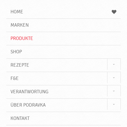
i
h
h
e
b
n
HOME
n
e
d
g
e
r
MARKEN
n
i
f
PRODUKTE
f
SHOP
REZEPTE
F&E
VERANTWORTUNG
ÜBER PODRAVKA
KONTAKT