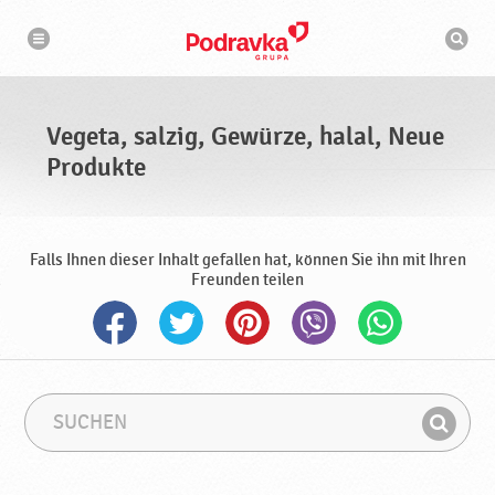
N
S
a
u
v
c
i
g
h
a
m
t
a
i
s
o
Vegeta, salzig, Gewürze, halal, Neue
n
c
h
Produkte
i
n
e
Falls Ihnen dieser Inhalt gefallen hat, können Sie ihn mit Ihren
Freunden teilen
S
S
u
u
F
c
c
i
h
h