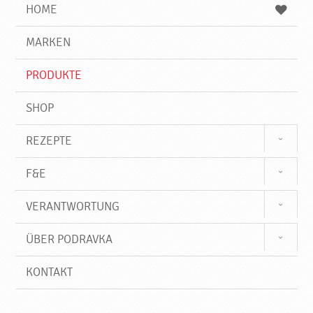
e
b
n
HOME
n
e
d
g
e
r
MARKEN
n
i
f
PRODUKTE
f
SHOP
REZEPTE
F&E
VERANTWORTUNG
ÜBER PODRAVKA
KONTAKT