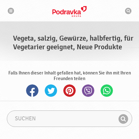
N
S
a
u
v
c
i
g
h
a
m
t
a
i
s
o
Vegeta, salzig, Gewürze, halbfertig, für
n
c
h
Vegetarier geeignet, Neue Produkte
i
n
e
Falls Ihnen dieser Inhalt gefallen hat, können Sie ihn mit Ihren
Freunden teilen
S
S
u
u
F
c
c
i
h
h