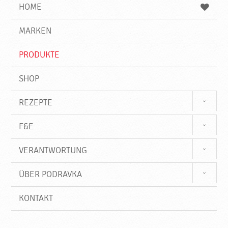
e
b
n
HOME
n
e
d
g
e
r
MARKEN
n
i
f
PRODUKTE
f
SHOP
REZEPTE
F&E
VERANTWORTUNG
ÜBER PODRAVKA
KONTAKT