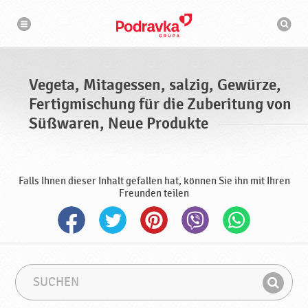
N
S
a
u
v
c
i
g
h
a
m
t
a
i
s
o
Vegeta, Mitagessen, salzig, Gewürze,
n
c
h
Fertigmischung für die Zuberitung von
i
n
Süßwaren, Neue Produkte
e
Falls Ihnen dieser Inhalt gefallen hat, können Sie ihn mit Ihren
Freunden teilen
S
S
u
u
F
c
c