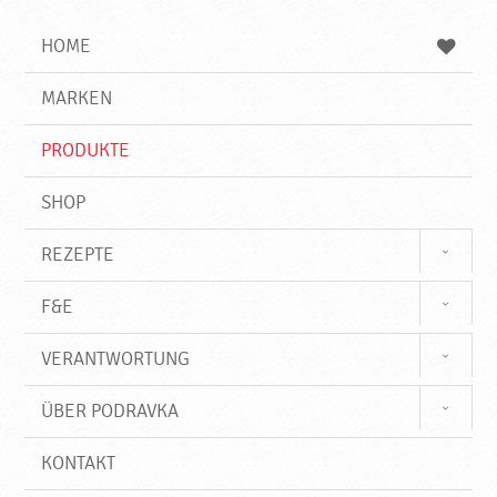
i
h
h
e
b
n
HOME
n
e
d
g
e
r
MARKEN
n
i
f
PRODUKTE
f
SHOP
REZEPTE
F&E
VERANTWORTUNG
ÜBER PODRAVKA
KONTAKT