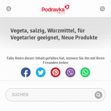
N
S
a
u
v
c
i
g
h
a
m
t
a
i
s
o
Vegeta, salzig, Würzmittel, für
n
c
h
Vegetarier geeignet, Neue Produkte
i
n
e
Falls Ihnen dieser Inhalt gefallen hat, können Sie ihn mit Ihren
Freunden teilen
S
S
u
u
F
c
c
i
h
h