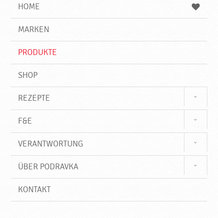
e
b
n
HOME
n
e
d
g
e
r
MARKEN
n
i
f
PRODUKTE
f
SHOP
REZEPTE
F&E
VERANTWORTUNG
ÜBER PODRAVKA
KONTAKT