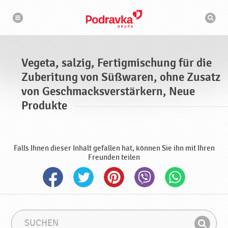
N
S
a
u
v
c
i
g
h
a
m
t
a
i
s
o
Vegeta, salzig, Fertigmischung für die
n
c
h
Zuberitung von Süßwaren, ohne Zusatz
i
n
von Geschmacksverstärkern, Neue
e
Produkte
Falls Ihnen dieser Inhalt gefallen hat, können Sie ihn mit Ihren
Freunden teilen
S
S