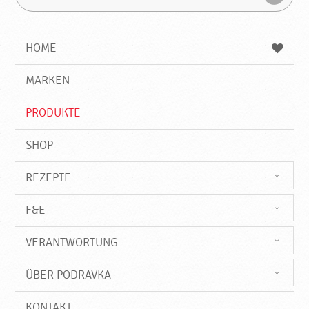
u
u
F
c
c
i
h
h
e
b
n
HOME
n
e
d
g
e
r
MARKEN
n
i
f
PRODUKTE
f
SHOP
REZEPTE
F&E
VERANTWORTUNG
ÜBER PODRAVKA
KONTAKT