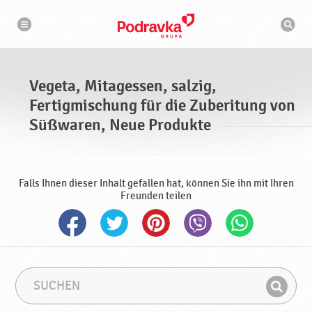
N
S
a
u
v
c
i
g
h
a
m
t
a
i
s
o
Vegeta, Mitagessen, salzig,
n
c
h
Fertigmischung für die Zuberitung von
i
n
Süßwaren, Neue Produkte
e
Falls Ihnen dieser Inhalt gefallen hat, können Sie ihn mit Ihren
Freunden teilen
S
S
u
u
F
c
c