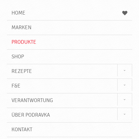
i
h
h
e
b
n
HOME
n
e
d
g
e
r
MARKEN
n
i
f
PRODUKTE
f
SHOP
REZEPTE
F&E
VERANTWORTUNG
ÜBER PODRAVKA
KONTAKT