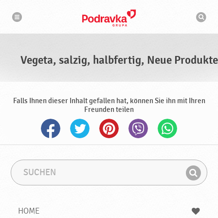
N
S
a
u
v
c
i
g
h
a
m
t
a
i
s
o
Vegeta, salzig, halbfertig, Neue Produkte
n
c
h
i
n
e
Falls Ihnen dieser Inhalt gefallen hat, können Sie ihn mit Ihren
Freunden teilen
S
S
u
u
F
c
c
i
h
h
e
b
n
HOME
n
e
d