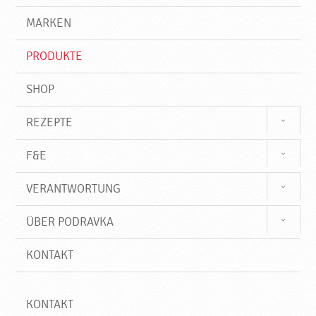
g
e
r
MARKEN
n
i
f
PRODUKTE
f
SHOP
REZEPTE
F&E
VERANTWORTUNG
ÜBER PODRAVKA
KONTAKT
KONTAKT