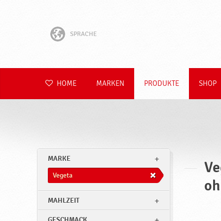
SPRACHE
English
Hrvatski
HOME
MARKEN
PRODUKTE
SHOP
Slovenščina
Čeština
Slovenčina
MARKE
Ve
Polski
Vegeta
oh
Română
MAHLZEIT
GESCHMACK