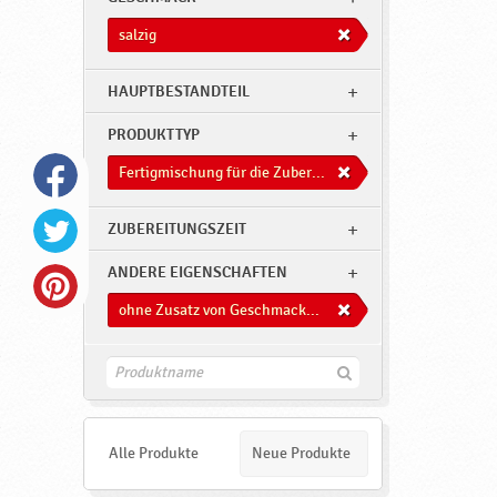
salzig
HAUPTBESTANDTEIL
PRODUKTTYP
Fertigmischung für die Zuberitung von Süßwaren
ZUBEREITUNGSZEIT
ANDERE EIGENSCHAFTEN
ohne Zusatz von Geschmacksverstärkern
F
i
n
d
e
Alle Produkte
Neue Produkte
n