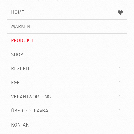
i
h
h
e
b
n
HOME
n
e
d
g
e
r
MARKEN
n
i
f
PRODUKTE
f
SHOP
REZEPTE
F&E
VERANTWORTUNG
ÜBER PODRAVKA
KONTAKT