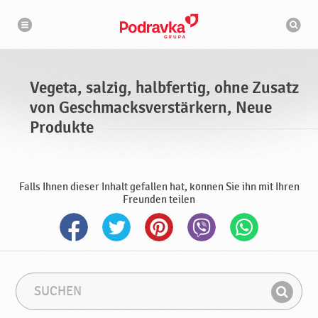
N
S
a
u
v
c
i
g
h
a
m
t
a
i
s
o
Vegeta, salzig, halbfertig, ohne Zusatz
n
c
h
von Geschmacksverstärkern, Neue
i
n
Produkte
e
Falls Ihnen dieser Inhalt gefallen hat, können Sie ihn mit Ihren
Freunden teilen
S
S
u
u
F
c
c