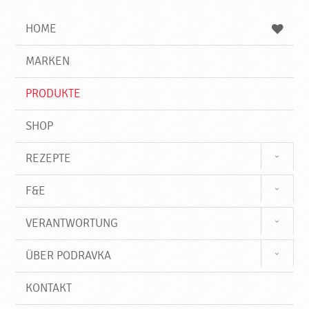
i
h
h
e
b
n
HOME
n
e
d
g
e
r
MARKEN
n
i
f
PRODUKTE
f
SHOP
REZEPTE
F&E
VERANTWORTUNG
ÜBER PODRAVKA
KONTAKT