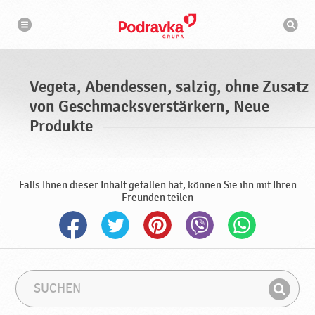
N
S
a
u
v
c
i
g
h
a
m
t
a
i
s
o
Vegeta, Abendessen, salzig, ohne Zusatz
n
c
h
von Geschmacksverstärkern, Neue
i
n
Produkte
e
Falls Ihnen dieser Inhalt gefallen hat, können Sie ihn mit Ihren
Freunden teilen
S
S
u
u
F
c
c