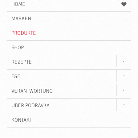
e
b
n
HOME
n
e
d
g
e
r
MARKEN
n
i
f
PRODUKTE
f
SHOP
REZEPTE
F&E
VERANTWORTUNG
ÜBER PODRAVKA
KONTAKT