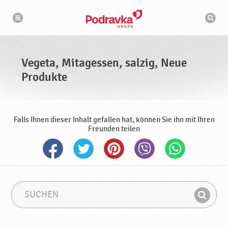
N
S
a
u
v
c
i
g
h
a
m
t
a
i
s
o
Vegeta, Mitagessen, salzig, Neue
n
c
h
Produkte
i
n
e
Falls Ihnen dieser Inhalt gefallen hat, können Sie ihn mit Ihren
Freunden teilen
S
S
u
u
F
c
c
i
h
h