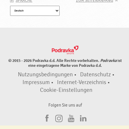
SPRACHE
ZUM SEITENANFANG
© 2015 - 2026 Podravka d.d. Alle Rechte vorbehalten.
Podravka
ist
eine eingetragene Marke von Podravka d.d.
Nutzungsbedingungen
•
Datenschutz
•
Impressum
•
Internet-Verzeichnis
•
Cookie-Einstellungen
Folgen Sie uns auf
F
I
Y
L
a
n
o
i