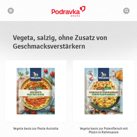
N
S
a
u
v
c
i
g
h
a
m
t
a
i
s
o
Vegeta, salzig, ohne Zusatz von
n
c
h
Geschmacksverstärkern
i
n
e
Vegeta basis zur Pasta Asciutta
Vegeta basis zur Putenfleisch mit
Pilzen in Rahmsauce