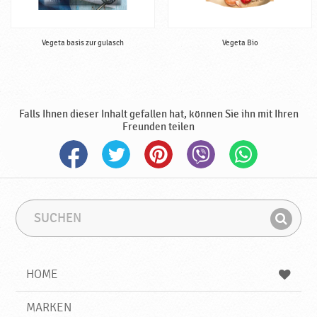
Vegeta basis zur gulasch
Vegeta Bio
Falls Ihnen dieser Inhalt gefallen hat, können Sie ihn mit Ihren
Freunden teilen
S
S
u
u
F
c
c
i
h
h
e
b
n
HOME
n
e
d
g
e
r
MARKEN
n