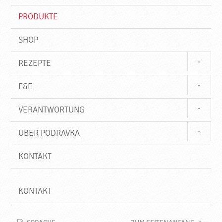
i
f
PRODUKTE
f
SHOP
REZEPTE
F&E
VERANTWORTUNG
ÜBER PODRAVKA
KONTAKT
KONTAKT