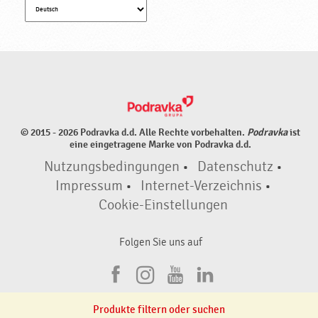
© 2015 - 2026 Podravka d.d. Alle Rechte vorbehalten.
Podravka
ist
eine eingetragene Marke von Podravka d.d.
Nutzungsbedingungen
•
Datenschutz
•
Impressum
•
Internet-Verzeichnis
•
Cookie-Einstellungen
Folgen Sie uns auf
F
I
Y
L
a
n
o
i
Produkte filtern oder suchen