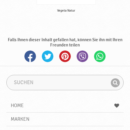
Vegeta Natur
Falls Ihnen dieser Inhalt gefallen hat, können Sie ihn mit Ihren
Freunden teilen
S
S
u
u
F
c
c
i
h
h
e
b
n
HOME
n
e
d
g
e
r
MARKEN
n
i
f