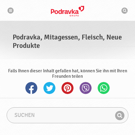
N
S
a
u
v
c
i
g
h
a
m
t
a
i
s
o
Podravka, Mitagessen, Fleisch, Neue
n
c
h
Produkte
i
n
e
Falls Ihnen dieser Inhalt gefallen hat, können Sie ihn mit Ihren
Freunden teilen
S
S
u
u
F
c
c
i
h
h