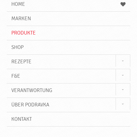
e
b
n
HOME
n
e
d
g
e
r
MARKEN
n
i
f
PRODUKTE
f
SHOP
REZEPTE
F&E
VERANTWORTUNG
ÜBER PODRAVKA
KONTAKT