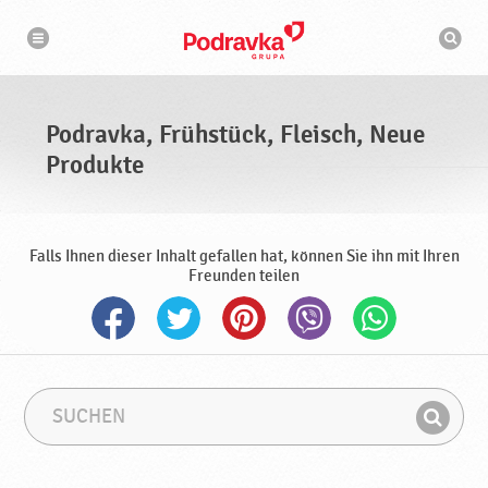
N
S
a
u
v
c
i
g
h
a
m
t
a
i
s
o
Podravka, Frühstück, Fleisch, Neue
n
c
h
Produkte
i
n
e
Falls Ihnen dieser Inhalt gefallen hat, können Sie ihn mit Ihren
Freunden teilen
S
S
u
u
F
c
c
i
h
h