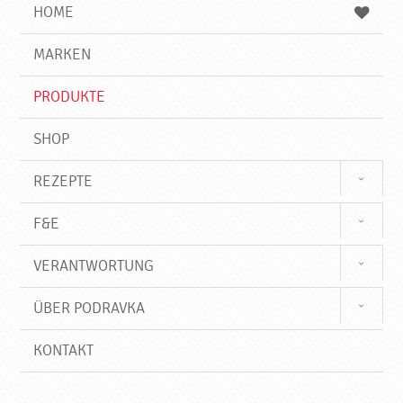
e
b
n
HOME
n
e
d
g
e
r
MARKEN
n
i
f
PRODUKTE
f
SHOP
REZEPTE
F&E
VERANTWORTUNG
ÜBER PODRAVKA
KONTAKT