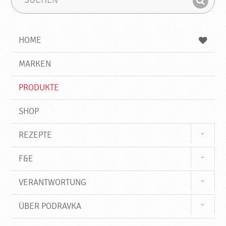
u
u
F
c
c
i
h
h
e
b
n
HOME
n
e
d
g
e
r
MARKEN
n
i
f
PRODUKTE
f
SHOP
REZEPTE
F&E
VERANTWORTUNG
ÜBER PODRAVKA