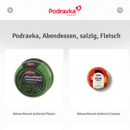
N
S
a
u
v
c
i
g
h
a
m
t
a
i
s
o
Podravka, Abendessen, salzig, Fleisch
n
c
h
i
n
e
Hühnerfleisch Aufstrich Pikant
Hühnerfleisch Aufstrich Classic