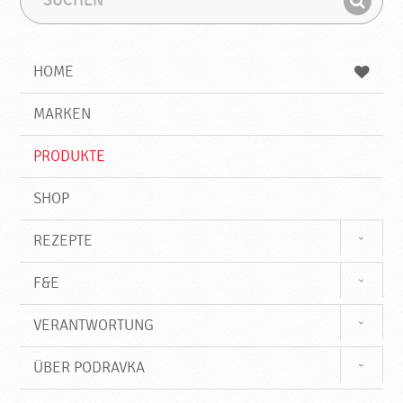
u
u
F
c
c
i
h
h
e
b
n
HOME
n
e
d
g
e
r
MARKEN
n
i
f
PRODUKTE
f
SHOP
REZEPTE
F&E
VERANTWORTUNG
ÜBER PODRAVKA