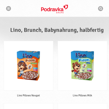
N
S
a
u
v
c
i
g
h
a
m
t
a
i
s
o
Lino, Brunch, Babynahrung, halbfertig
n
c
h
i
n
e
Lino Pillows Nougat
Lino Pillows Milk