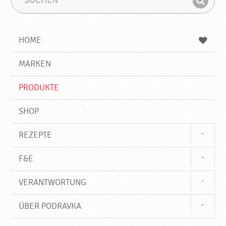
u
u
F
c
c
i
h
h
e
b
n
HOME
n
e
d
g
e
r
MARKEN
n
i
f
PRODUKTE
f
SHOP
REZEPTE
F&E
VERANTWORTUNG
ÜBER PODRAVKA