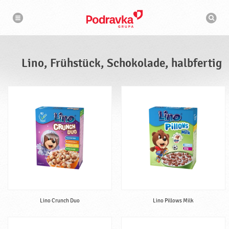
N
S
a
u
v
c
i
g
h
a
m
t
a
i
s
o
Lino, Frühstück, Schokolade, halbfertig
n
c
h
i
n
e
Lino Crunch Duo
Lino Pillows Milk