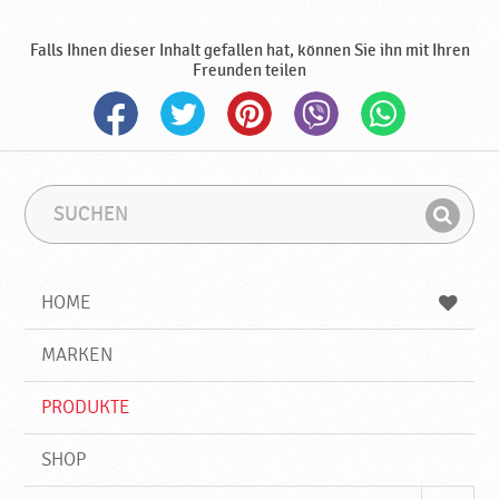
Falls Ihnen dieser Inhalt gefallen hat, können Sie ihn mit Ihren
Freunden teilen
S
S
u
u
F
c
c
i
h
h
e
b
n
HOME
n
e
d
g
e
r
MARKEN
n
i
f
PRODUKTE
f
SHOP