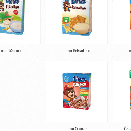
Lino Rižolino
Lino Keksolino
Li
Lino Crunch
Čok