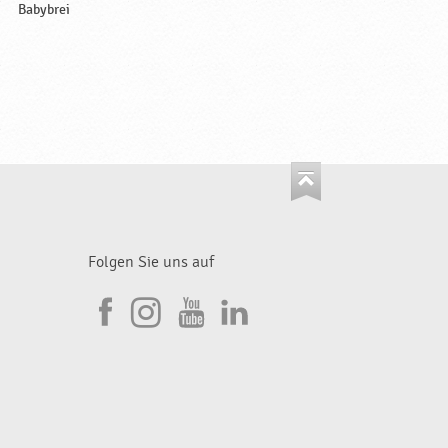
Babybrei
Folgen Sie uns auf
I
F
n
Y
L
a
s
o
i
c
t
u
n