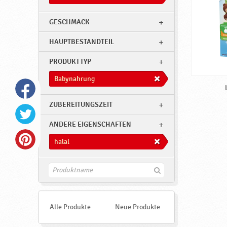
GESCHMACK
HAUPTBESTANDTEIL
PRODUKTTYP
Babynahrung
ZUBEREITUNGSZEIT
ANDERE EIGENSCHAFTEN
halal
F
i
n
d
e
Alle Produkte
Neue Produkte
n