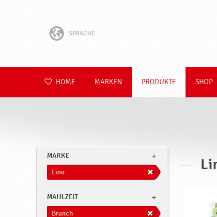
SPRACHE
English
Hrvatski
HOME
MARKEN
PRODUKTE
SHOP
Slovenščina
Čeština
Slovenčina
MARKE
Li
Polski
Lino
Română
MAHLZEIT
Brunch