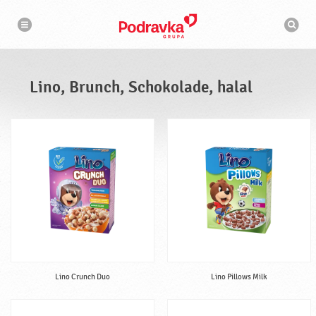
N
S
a
u
v
c
i
g
h
a
m
t
a
i
s
o
Lino, Brunch, Schokolade, halal
n
c
h
i
n
e
Lino Crunch Duo
Lino Pillows Milk