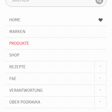
u
u
F
c
c
i
h
h
e
b
n
HOME
n
e
d
g
e
r
MARKEN
n
i
f
PRODUKTE
f
SHOP
REZEPTE
F&E
VERANTWORTUNG
ÜBER PODRAVKA