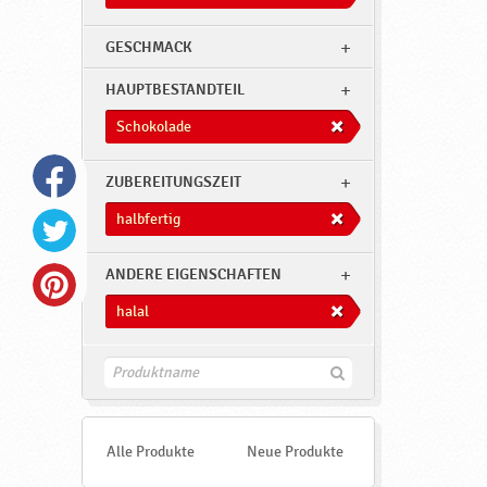
GESCHMACK
HAUPTBESTANDTEIL
Schokolade
ZUBEREITUNGSZEIT
halbfertig
ANDERE EIGENSCHAFTEN
halal
F
i
n
d
e
Alle Produkte
Neue Produkte
n