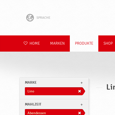
SPRACHE
English
Hrvatski
HOME
MARKEN
PRODUKTE
SHOP
Slovenščina
Čeština
Slovenčina
MARKE
Li
Polski
Lino
Română
MAHLZEIT
Abendessen