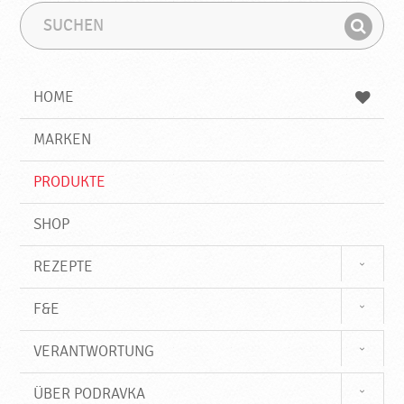
S
S
u
u
F
c
c
i
h
h
e
b
n
HOME
n
e
d
g
e
r
MARKEN
n
i
f
PRODUKTE
f
SHOP
REZEPTE
F&E
VERANTWORTUNG
ÜBER PODRAVKA