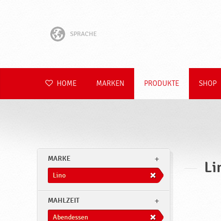
SPRACHE
English
Hrvatski
HOME
MARKEN
PRODUKTE
SHOP
Slovenščina
Čeština
Slovenčina
MARKE
Li
Polski
Lino
Română
MAHLZEIT
Abendessen