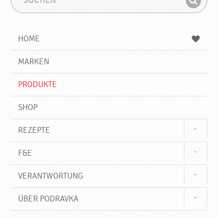
u
u
F
c
c
i
h
h
e
b
n
HOME
n
e
d
g
e
r
MARKEN
n
i
f
PRODUKTE
f
SHOP
REZEPTE
F&E
VERANTWORTUNG
ÜBER PODRAVKA