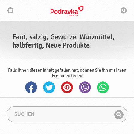
N
S
a
u
v
c
i
g
h
a
m
t
a
i
s
o
Fant, salzig, Gewürze, Würzmittel,
n
c
h
halbfertig, Neue Produkte
i
n
e
Falls Ihnen dieser Inhalt gefallen hat, können Sie ihn mit Ihren
Freunden teilen
S
S
u
u
F
c
c
i
h
h