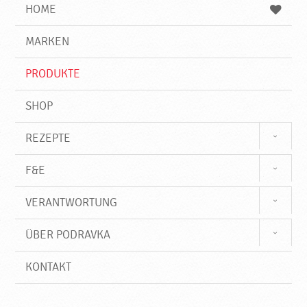
e
b
n
HOME
n
e
d
g
e
r
MARKEN
n
i
f
PRODUKTE
f
SHOP
REZEPTE
F&E
VERANTWORTUNG
ÜBER PODRAVKA
KONTAKT