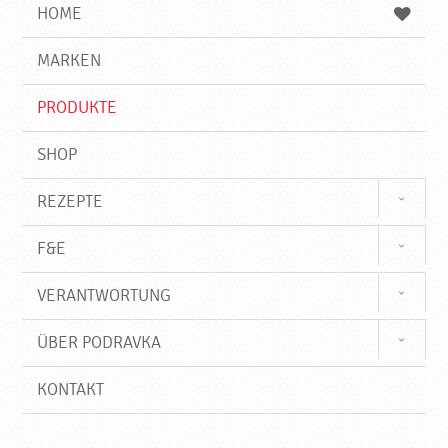
e
b
n
HOME
n
e
d
g
e
r
MARKEN
n
i
f
PRODUKTE
f
SHOP
REZEPTE
F&E
VERANTWORTUNG
ÜBER PODRAVKA
KONTAKT