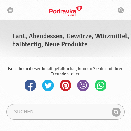
N
S
a
u
v
c
i
g
h
a
m
t
a
i
s
o
Fant, Abendessen, Gewürze, Würzmittel,
n
c
h
halbfertig, Neue Produkte
i
n
e
Falls Ihnen dieser Inhalt gefallen hat, können Sie ihn mit Ihren
Freunden teilen
S
S
u
u
F
c
c
i
h
h