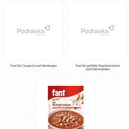
Fant für Cevapcici und Hamburger
Fant für gefüllte Paprikaschoten
und Kohlrouladen