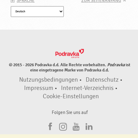
SPRACHE
ZUM SEITENANFANG
© 2015 - 2026 Podravka d.d. Alle Rechte vorbehalten.
Podravka
ist
eine eingetragene Marke von Podravka d.d.
Nutzungsbedingungen
•
Datenschutz
•
Impressum
•
Internet-Verzeichnis
•
Cookie-Einstellungen
Folgen Sie uns auf
F
I
Y
L
a
n
o
i