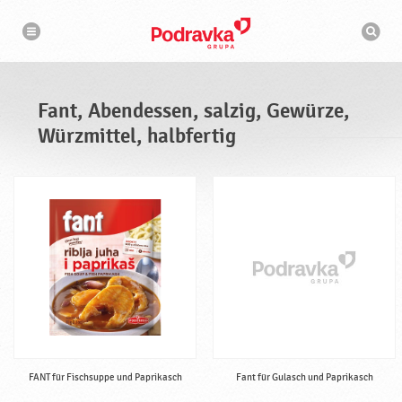
N
S
a
u
v
c
i
g
h
a
m
t
a
i
s
o
Fant, Abendessen, salzig, Gewürze,
n
c
h
Würzmittel, halbfertig
i
n
e
FANT für Fischsuppe und Paprikasch
Fant für Gulasch und Paprikasch