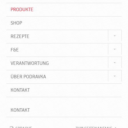
i
f
PRODUKTE
f
SHOP
REZEPTE
F&E
VERANTWORTUNG
ÜBER PODRAVKA
KONTAKT
KONTAKT