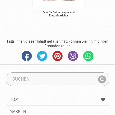
Fant für Bohnensuppe und
Eintopfgerichte
Falls Ihnen dieser Inhalt gefallen hat, können Sie ihn mit Ihren
Freunden teilen
S
S
u
u
F
c
c
i
h
h
e
b
n
HOME
n
e
d
g
e
r
MARKEN
n