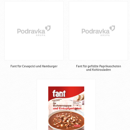
Fant für Cevapcici und Hamburger
Fant für gefüllte Paprikaschoten
und Kohlrouladen