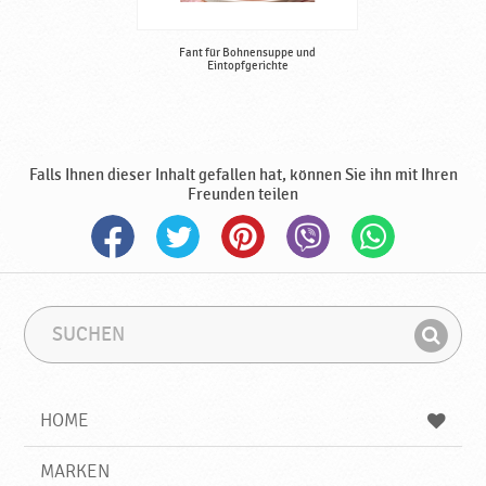
Fant für Bohnensuppe und
Eintopfgerichte
Falls Ihnen dieser Inhalt gefallen hat, können Sie ihn mit Ihren
Freunden teilen
S
S
u
u
F
c
c
i
h
h
e
b
n
HOME
n
e
d
g
e
r
MARKEN
n