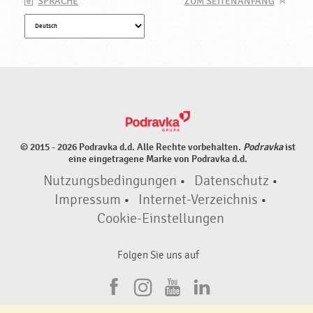
SPRACHE
ZUM SEITENANFANG
© 2015 - 2026 Podravka d.d. Alle Rechte vorbehalten.
Podravka
ist
eine eingetragene Marke von Podravka d.d.
Nutzungsbedingungen
•
Datenschutz
•
Impressum
•
Internet-Verzeichnis
•
Cookie-Einstellungen
Folgen Sie uns auf
F
I
Y
L
a
n
o
i