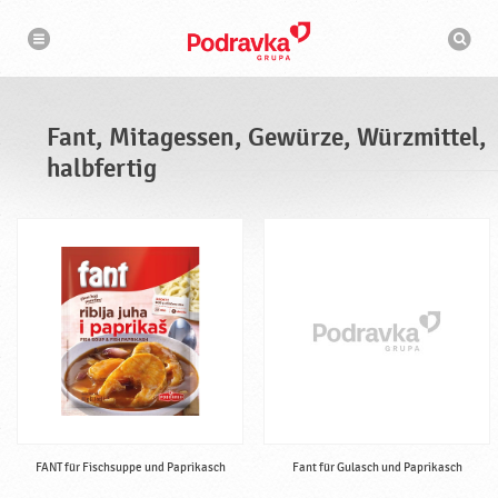
N
S
a
u
v
c
i
g
h
a
m
t
a
i
s
o
Fant, Mitagessen, Gewürze, Würzmittel,
n
c
h
halbfertig
i
n
e
FANT für Fischsuppe und Paprikasch
Fant für Gulasch und Paprikasch