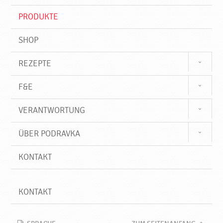
i
f
PRODUKTE
f
SHOP
REZEPTE
F&E
VERANTWORTUNG
ÜBER PODRAVKA
KONTAKT
KONTAKT