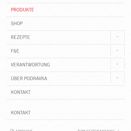
i
f
PRODUKTE
f
SHOP
REZEPTE
F&E
VERANTWORTUNG
ÜBER PODRAVKA
KONTAKT
KONTAKT