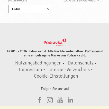
SPRACHE
ZUM SEITENANFANG
© 2015 - 2026 Podravka d.d. Alle Rechte vorbehalten.
Podravka
ist
eine eingetragene Marke von Podravka d.d.
Nutzungsbedingungen
•
Datenschutz
•
Impressum
•
Internet-Verzeichnis
•
Cookie-Einstellungen
Folgen Sie uns auf
F
I
Y
L
a
n
o
i