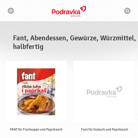
N
S
a
u
v
c
i
g
h
a
m
t
a
i
s
o
Fant, Abendessen, Gewürze, Würzmittel,
n
c
h
halbfertig
i
n
e
FANT für Fischsuppe und Paprikasch
Fant für Gulasch und Paprikasch