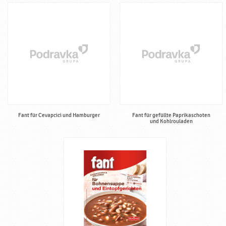
Fant für Cevapcici und Hamburger
Fant für gefüllte Paprikaschoten
und Kohlrouladen