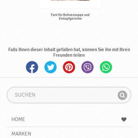
Fant für Bohnensuppe und
Eintopfgerichte
Falls Ihnen dieser Inhalt gefallen hat, können Sie ihn mit Ihren
Freunden teilen
S
S
u
u
F
c
c
i
h
h
e
b
n
HOME
n
e
d
g
e
r
MARKEN
n