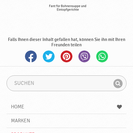
Fant für Bohnensuppe und
Eintopfgerichte
Falls Ihnen dieser Inhalt gefallen hat, können Sie ihn mit Ihren
Freunden teilen
S
S
u
u
F
c
c
i
h
h
e
b
n
HOME
n
e
d
g
e
r
MARKEN
n
i
f