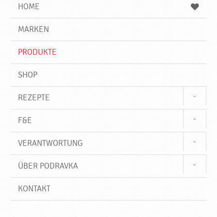
e
b
n
HOME
n
e
d
g
e
r
MARKEN
n
i
f
PRODUKTE
f
SHOP
REZEPTE
F&E
VERANTWORTUNG
ÜBER PODRAVKA
KONTAKT