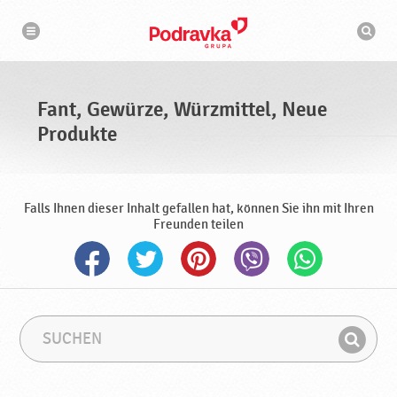
N
S
a
u
v
c
i
g
h
a
m
t
a
i
s
o
Fant, Gewürze, Würzmittel, Neue
n
c
h
Produkte
i
n
e
Falls Ihnen dieser Inhalt gefallen hat, können Sie ihn mit Ihren
Freunden teilen
S
S
u
u
F
c
c
i
h
h