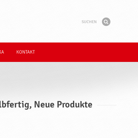
Suchen
Suchbegriff
Finden
KA
KONTAKT
lbfertig, Neue Produkte