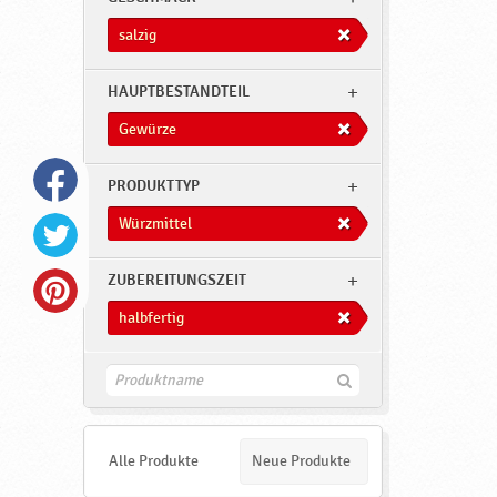
salzig
HAUPTBESTANDTEIL
Gewürze
PRODUKTTYP
Würzmittel
ZUBEREITUNGSZEIT
halbfertig
F
i
n
d
e
Alle Produkte
Neue Produkte
n