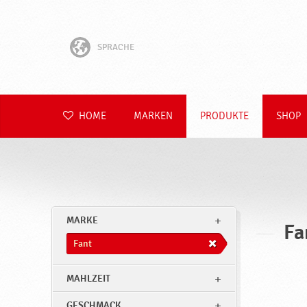
SPRACHE
English
Hrvatski
HOME
MARKEN
PRODUKTE
SHOP
Slovenščina
Čeština
Slovenčina
MARKE
Fa
Polski
Fant
Română
MAHLZEIT
GESCHMACK