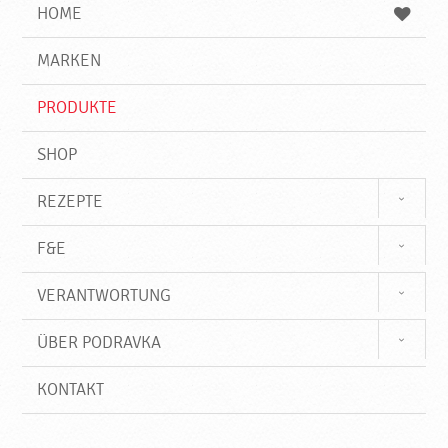
e
b
n
HOME
n
e
d
g
e
r
MARKEN
n
i
f
PRODUKTE
f
SHOP
REZEPTE
F&E
VERANTWORTUNG
ÜBER PODRAVKA
KONTAKT