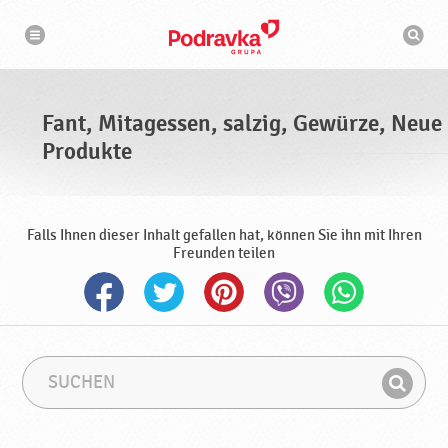
N
S
a
u
v
c
i
g
h
a
m
t
a
i
s
o
Fant, Mitagessen, salzig, Gewürze, Neue
n
c
h
Produkte
i
n
e
Falls Ihnen dieser Inhalt gefallen hat, können Sie ihn mit Ihren
Freunden teilen
S
S
u
u
F
c
c
i
h
h