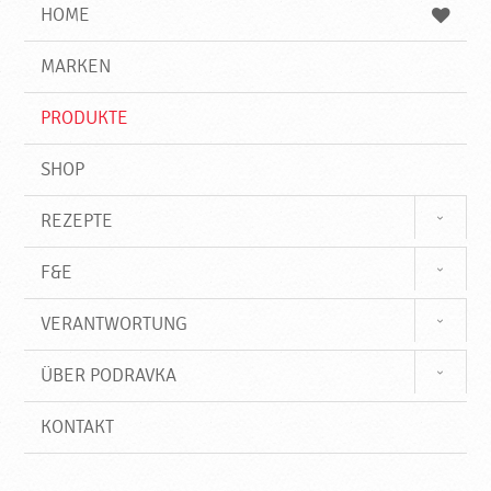
e
b
n
HOME
n
e
d
g
e
r
MARKEN
n
i
f
PRODUKTE
f
SHOP
REZEPTE
F&E
VERANTWORTUNG
ÜBER PODRAVKA
KONTAKT