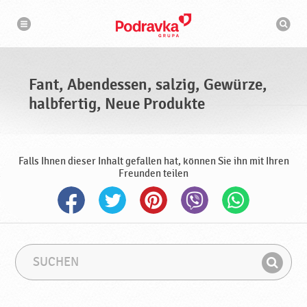
N
S
a
u
v
c
i
g
h
a
m
t
a
i
s
o
Fant, Abendessen, salzig, Gewürze,
n
c
h
halbfertig, Neue Produkte
i
n
e
Falls Ihnen dieser Inhalt gefallen hat, können Sie ihn mit Ihren
Freunden teilen
S
S
u
u
F
c
c
i
h
h